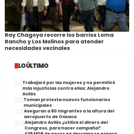
Ray Chagoya recorre los barrios Loma
Rancho y Los Molinos para atender
necesidades vecinales
LO ÚLTIMO
01
Trabajaré por las mujeres y no permitiré
más injusticias contra ellas: Alejandro
Avilés
02
Toman protesta nuevos funcionarios
municipales
03
Aseguran a 60 migrantes a la altura del
aeropuerto de Oaxaca
04
Alejandro Avilés ¿utiliza el dinero del
Congreso, para hacer campaña?
439 MDP de pesos en derrama se espera