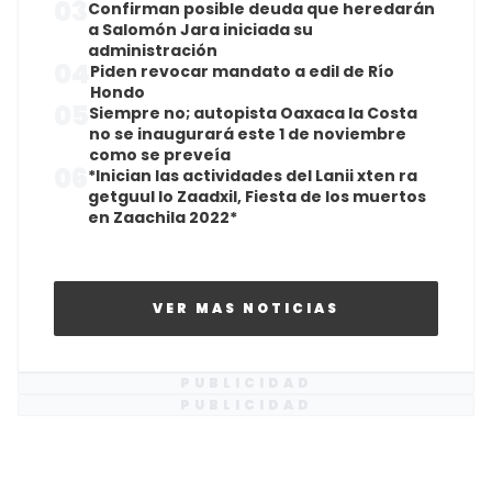
03
Confirman posible deuda que heredarán
a Salomón Jara iniciada su
administración
04
Piden revocar mandato a edil de Río
Hondo
05
Siempre no; autopista Oaxaca la Costa
no se inaugurará este 1 de noviembre
como se preveía
06
*Inician las actividades del Lanii xten ra
getguul lo Zaadxil, Fiesta de los muertos
en Zaachila 2022*
VER MAS NOTICIAS
PUBLICIDAD
PUBLICIDAD