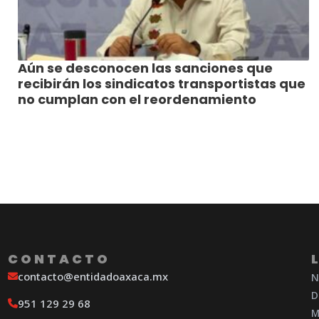
Aún se desconocen las sanciones que
recibirán los sindicatos transportistas que
no cumplan con el reordenamiento
CONTACTO
contacto@entidadoaxaca.mx
N
D
951 129 29 68
M