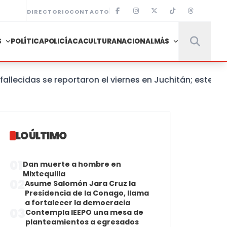
DIRECTORIO
CONTACTO
S
POLÍTICA
POLICÍACA
CULTURA
NACIONAL
MÁS
cidas se reportaron el viernes en Juchitán; este sáb
LO ÚLTIMO
01
Dan muerte a hombre en
Mixtequilla
02
Asume Salomón Jara Cruz la
Presidencia de la Conago, llama
a fortalecer la democracia
03
Contempla IEEPO una mesa de
planteamientos a egresados