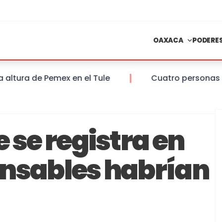
OAXACA
PODERE
ura de Pemex en el Tule
Cuatro personas falle
 se registra en
onsables habrían