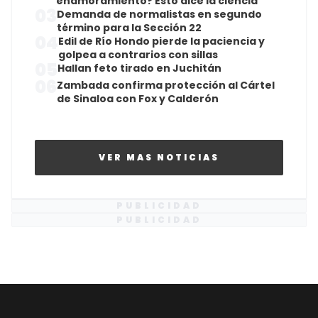
enamoramiento? Esto dice la ciencia
03
Demanda de normalistas en segundo
término para la Sección 22
04
Edil de Río Hondo pierde la paciencia y
golpea a contrarios con sillas
05
Hallan feto tirado en Juchitán
06
Zambada confirma protección al Cártel
de Sinaloa con Fox y Calderón
VER MAS NOTICIAS
PUBLICIDAD
PUBLICIDAD