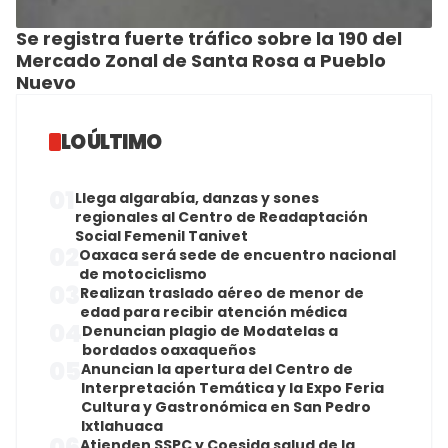
Se registra fuerte tráfico sobre la 190 del
Mercado Zonal de Santa Rosa a Pueblo
Nuevo
LO ÚLTIMO
01
Llega algarabía, danzas y sones
regionales al Centro de Readaptación
Social Femenil Tanivet
02
Oaxaca será sede de encuentro nacional
de motociclismo
03
Realizan traslado aéreo de menor de
edad para recibir atención médica
04
Denuncian plagio de Modatelas a
bordados oaxaqueños
05
Anuncian la apertura del Centro de
Interpretación Temática y la Expo Feria
Cultura y Gastronómica en San Pedro
Ixtlahuaca
06
Atienden SSPC y Coesida salud de la