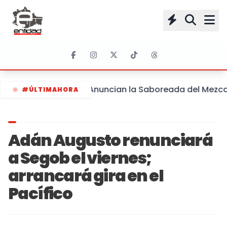
Anuncian la Saboreada del Mezcal 
#ÚLTIMAHORA
Adán Augusto renunciará
a Segob el viernes;
arrancará gira en el
Pacífico