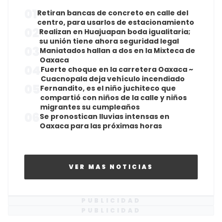
01
Retiran bancas de concreto en calle del
centro, para usarlos de estacionamiento
02
Realizan en Huajuapan boda igualitaria;
su unión tiene ahora seguridad legal
03
Maniatados hallan a dos en la Mixteca de
Oaxaca
04
Fuerte choque en la carretera Oaxaca ~
Cuacnopala deja vehículo incendiado
05
Fernandito, es el niño juchiteco que
compartió con niños de la calle y niños
migrantes su cumpleaños
06
Se pronostican lluvias intensas en
Oaxaca para las próximas horas
VER MAS NOTICIAS
PUBLICIDAD
PUBLICIDAD