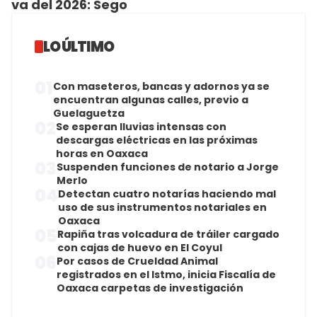
va del 2026: Sego
LO ÚLTIMO
01
Con maseteros, bancas y adornos ya se
encuentran algunas calles, previo a
Guelaguetza
02
Se esperan lluvias intensas con
descargas eléctricas en las próximas
horas en Oaxaca
03
Suspenden funciones de notario a Jorge
Merlo
04
Detectan cuatro notarías haciendo mal
uso de sus instrumentos notariales en
Oaxaca
05
Rapiña tras volcadura de tráiler cargado
con cajas de huevo en El Coyul
06
Por casos de Crueldad Animal
registrados en el Istmo, inicia Fiscalía de
Oaxaca carpetas de investigación