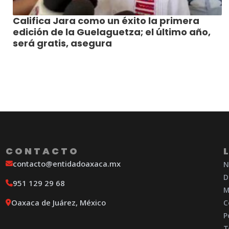
Califica Jara como un éxito la primera
edición de la Guelaguetza; el último año,
será gratis, asegura
CONTACTO
contacto@entidadoaxaca.mx
N
D
951 129 29 68
M
Oaxaca de Juárez, México
C
P
T