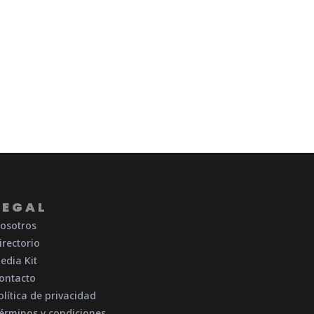
LEGAL
osotros
irectorio
edia Kit
ontacto
olítica de privacidad
érminos y condiciones