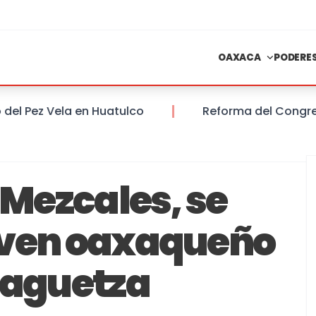
OAXACA
PODERE
Pez Vela en Huatulco
Reforma del Congreso del
 Mezcales, se
oven oaxaqueño
laguetza