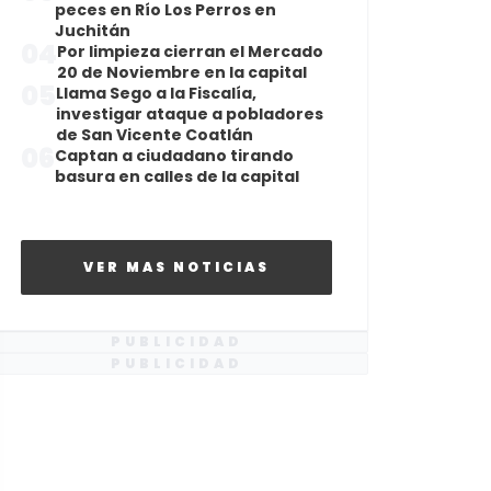
peces en Río Los Perros en
Juchitán
04
Por limpieza cierran el Mercado
20 de Noviembre en la capital
05
Llama Sego a la Fiscalía,
investigar ataque a pobladores
de San Vicente Coatlán
06
Captan a ciudadano tirando
basura en calles de la capital
VER MAS NOTICIAS
PUBLICIDAD
PUBLICIDAD