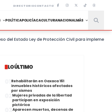
DIRECTORIO
CONTACTO
S
POLÍTICA
POLICÍACA
CULTURA
NACIONAL
MÁS
 Estado Ley de Protección Civil para implementar un S
LO ÚLTIMO
01
Rehabilitarán en Oaxaca 161
inmuebles históricos afectados
por sismos
02
Mujeres privadas de la libertad
participan en exposición
pictórica
03
Aparecen muertos, decenas de