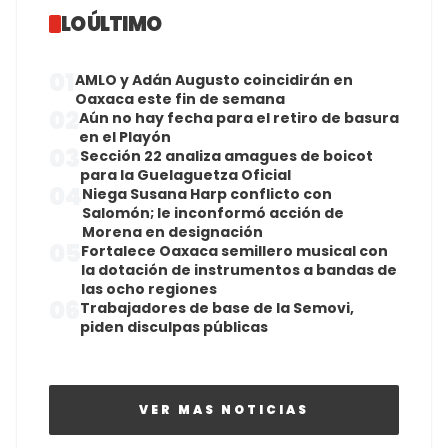
LO ÚLTIMO
01
AMLO y Adán Augusto coincidirán en
Oaxaca este fin de semana
02
Aún no hay fecha para el retiro de basura
en el Playón
03
Sección 22 analiza amagues de boicot
para la Guelaguetza Oficial
04
Niega Susana Harp conflicto con
Salomón; le inconformó acción de
Morena en designación
05
Fortalece Oaxaca semillero musical con
la dotación de instrumentos a bandas de
las ocho regiones
06
Trabajadores de base de la Semovi,
piden disculpas públicas
VER MAS NOTICIAS