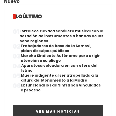
Nuevo
LO ÚLTIMO
01
Fortalece Oaxaca semillero musical con la
dotación de instrumentos a bandas de las
ocho regiones
02
Trabajadores de base de la Semovi,
piden disculpas públicas
03
Marcha Sindicato Autónomo para exigir
atención a su pliego
04
Aparatosa volcadura en carretera del
Istmo
05
Muere indigente al ser atropellada a la
altura del Monumento a la Madre
06
Ex funcionarios de Sinfra son vinculados
a proceso
VER MAS NOTICIAS