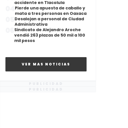
accidente en Tlacolula
04
Pierde una apuesta de caballo y
mata a tres personas en Oaxaca
05
Desalojan a personal de Ciudad
Administrativa
06
Sindicato de Alejandro Aroche
vendió 263 plazas de 50 mil a 100
mil pesos
VER MAS NOTICIAS
PUBLICIDAD
PUBLICIDAD