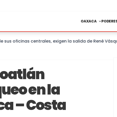
OAXACA
PODERE
ficinas centrales, exigen la salida de René Vásquez Ca
Coatlán
ueo en la
ca – Costa