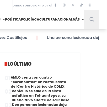
DIRECTORIO
CONTACTO
S
POLÍTICA
POLICÍACA
CULTURA
NACIONAL
MÁS
stillejos
Una persona lesionada deja volcadur
LO ÚLTIMO
01
AMLO cena con cuatro
“corcholatas” en restaurante
del Centro Histórico de CDMX
02
Vehículo se sale de la cinta
asfáltica en Tehuantepec, su
dueño tuvo suerte de salir ileso
03
Dos personas lesionadas deja