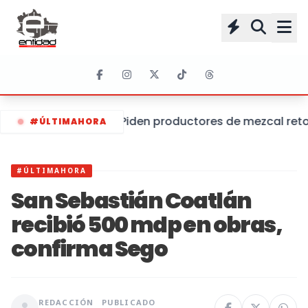
Piden productores de mezcal retom
#ÚLTIMAHORA
#ÚLTIMAHORA
San Sebastián Coatlán
recibió 500 mdp en obras,
confirma Sego
REDACCIÓN
PUBLICADO