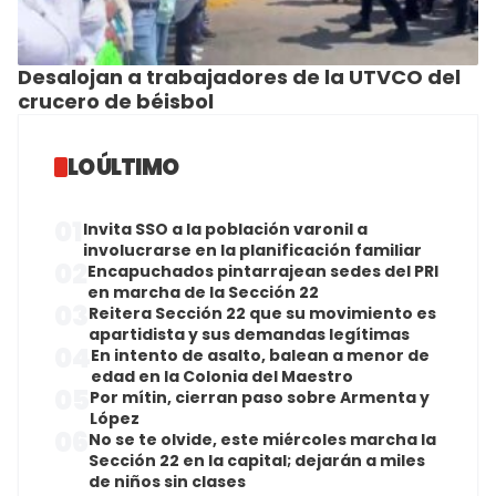
Desalojan a trabajadores de la UTVCO del
crucero de béisbol
LO ÚLTIMO
01
Invita SSO a la población varonil a
involucrarse en la planificación familiar
02
Encapuchados pintarrajean sedes del PRI
en marcha de la Sección 22
03
Reitera Sección 22 que su movimiento es
apartidista y sus demandas legítimas
04
En intento de asalto, balean a menor de
edad en la Colonia del Maestro
05
Por mítin, cierran paso sobre Armenta y
López
06
No se te olvide, este miércoles marcha la
Sección 22 en la capital; dejarán a miles
de niños sin clases