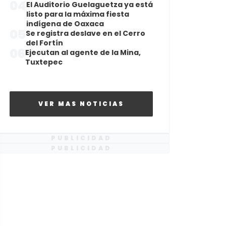
04
El Auditorio Guelaguetza ya está
listo para la máxima fiesta
indígena de Oaxaca
05
Se registra deslave en el Cerro
del Fortín
06
Ejecutan al agente de la Mina,
Tuxtepec
VER MAS NOTICIAS
PUBLICIDAD
PUBLICIDAD