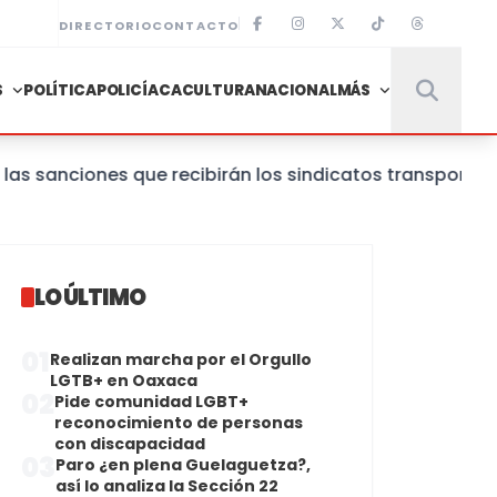
DIRECTORIO
CONTACTO
S
POLÍTICA
POLICÍACA
CULTURA
NACIONAL
MÁS
nciones que recibirán los sindicatos transportistas 
LO ÚLTIMO
01
Realizan marcha por el Orgullo
LGTB+ en Oaxaca
02
Pide comunidad LGBT+
reconocimiento de personas
con discapacidad
03
Paro ¿en plena Guelaguetza?,
así lo analiza la Sección 22