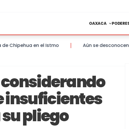
OAXACA
PODERE
hipehua en el Istmo
Aún se desconocen las sa
e considerando
insuficientes
 su pliego