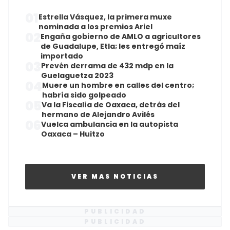
01
Estrella Vásquez, la primera muxe
nominada a los premios Ariel
02
Engaña gobierno de AMLO a agricultores
de Guadalupe, Etla; les entregó maíz
importado
03
Prevén derrama de 432 mdp en la
Guelaguetza 2023
04
Muere un hombre en calles del centro;
habría sido golpeado
05
Va la Fiscalía de Oaxaca, detrás del
hermano de Alejandro Avilés
06
Vuelca ambulancia en la autopista
Oaxaca – Huitzo
VER MAS NOTICIAS
PUBLICIDAD
PUBLICIDAD