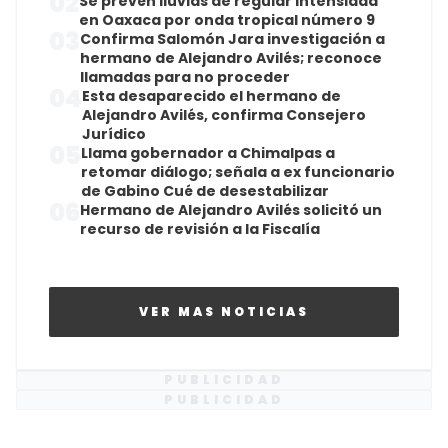
02
Se prevén lluvias de regular intensidad
en Oaxaca por onda tropical número 9
03
Confirma Salomón Jara investigación a
hermano de Alejandro Avilés; reconoce
llamadas para no proceder
04
Esta desaparecido el hermano de
Alejandro Avilés, confirma Consejero
Jurídico
05
Llama gobernador a Chimalpas a
retomar diálogo; señala a ex funcionario
de Gabino Cué de desestabilizar
06
Hermano de Alejandro Avilés solicitó un
recurso de revisión a la Fiscalía
VER MAS NOTICIAS
PUBLICIDAD
PUBLICIDAD