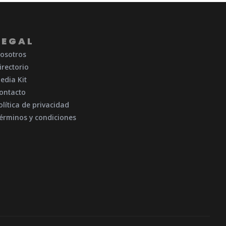
LEGAL
osotros
irectorio
edia Kit
ontacto
olítica de privacidad
érminos y condiciones