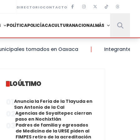
DIRECTORIO
CONTACTO
S
POLÍTICA
POLICÍACA
CULTURA
NACIONAL
MÁS
ipales tomados en Oaxaca
Integrantes de la
LO ÚLTIMO
01
Anuncia la Feria de la Tlayuda en
San Antonio de la Cal
02
Agencias de Soyaltepec cierran
paso en Nochixtlán
03
Padres de familia y egresados
de Medicina de la URSE piden al
FIMPES retiro de la acreditación