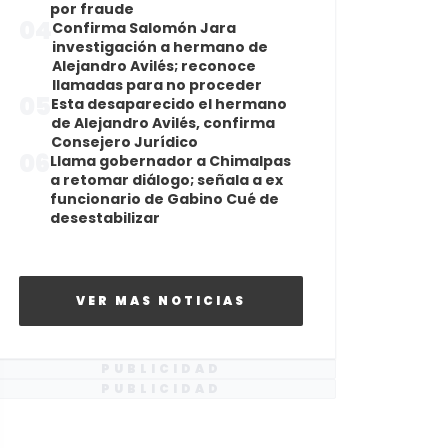
por fraude
04
Confirma Salomón Jara
investigación a hermano de
Alejandro Avilés; reconoce
llamadas para no proceder
05
Esta desaparecido el hermano
de Alejandro Avilés, confirma
Consejero Jurídico
06
Llama gobernador a Chimalpas
a retomar diálogo; señala a ex
funcionario de Gabino Cué de
desestabilizar
VER MAS NOTICIAS
PUBLICIDAD
PUBLICIDAD