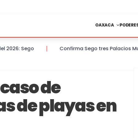
OAXACA
PODERE
026: Sego
Confirma Sego tres Palacios Munic
caso de
as de playas en