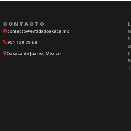
CONTACTO
contacto@entidadoaxaca.mx
N
D
951 129 29 68
M
Oaxaca de Juárez, México
C
P
T