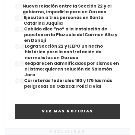
01
Nueva relación entre la Sección 22 y el
gobierno, impediría paro en Oaxaca
02
Ejecutan a tres personas en Santa
Catarina Juquila
03
Cabildo dice “no” a la instalación de
puestos en la Plazuela del Carmen Alto y
en Donají
04
Logra Sección 22 y IEEPO un hecho
histórico para la contratación de
normalistas en Oaxaca
05
Reaparecen damnificados por sismos en
el Istmo; quieren solución de Salomón
Jara
06
Carreteras federales 190 y 175 las más
peligrosas de Oaxaca: Policía Vial
VER MAS NOTICIAS
PUBLICIDAD