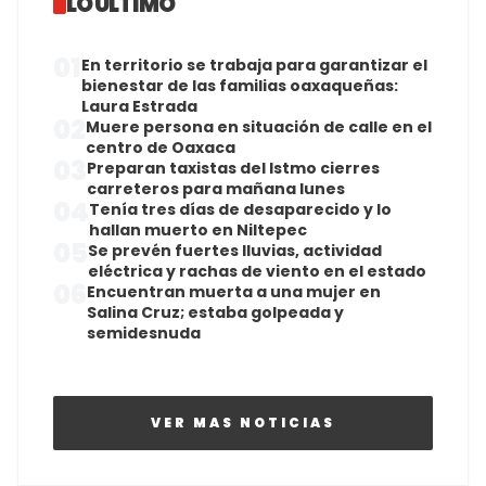
LO ÚLTIMO
01
En territorio se trabaja para garantizar el
bienestar de las familias oaxaqueñas:
Laura Estrada
02
Muere persona en situación de calle en el
centro de Oaxaca
03
Preparan taxistas del Istmo cierres
carreteros para mañana lunes
04
Tenía tres días de desaparecido y lo
hallan muerto en Niltepec
05
Se prevén fuertes lluvias, actividad
eléctrica y rachas de viento en el estado
06
Encuentran muerta a una mujer en
Salina Cruz; estaba golpeada y
semidesnuda
VER MAS NOTICIAS