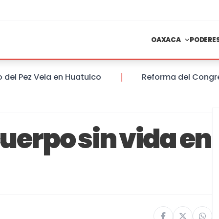
OAXACA
PODERE
 Pez Vela en Huatulco
Reforma del Congreso d
uerpo sin vida en