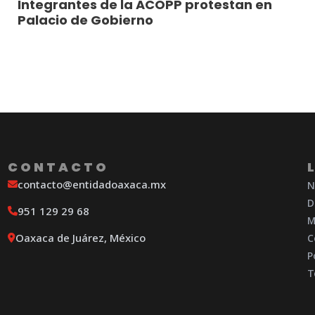
Integrantes de la ACOPP protestan en
Palacio de Gobierno
CONTACTO
contacto@entidadoaxaca.mx
N
D
951 129 29 68
M
Oaxaca de Juárez, México
C
P
T