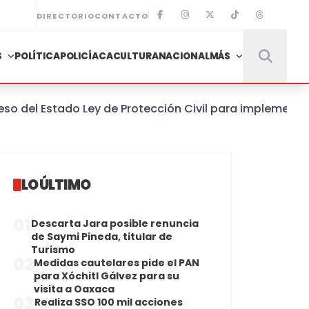
DIRECTORIO
CONTACTO
S
POLÍTICA
POLICÍACA
CULTURA
NACIONAL
MÁS
el Estado Ley de Protección Civil para implementar un
LO ÚLTIMO
01
Descarta Jara posible renuncia
de Saymi Pineda, titular de
Turismo
02
Medidas cautelares pide el PAN
para Xóchitl Gálvez para su
visita a Oaxaca
03
Realiza SSO 100 mil acciones