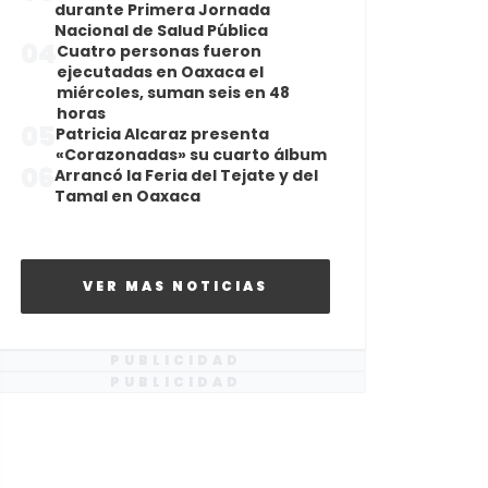
durante Primera Jornada
Nacional de Salud Pública
04
Cuatro personas fueron
ejecutadas en Oaxaca el
miércoles, suman seis en 48
horas
05
Patricia Alcaraz presenta
«Corazonadas» su cuarto álbum
06
Arrancó la Feria del Tejate y del
Tamal en Oaxaca
VER MAS NOTICIAS
PUBLICIDAD
PUBLICIDAD