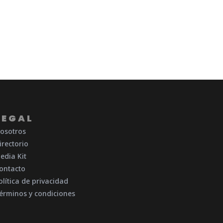
LEGAL
osotros
irectorio
edia Kit
ontacto
olítica de privacidad
érminos y condiciones