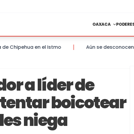
OAXACA
PODERE
hipehua en el Istmo
Aún se desconocen las sa
or a líder de
ntentar boicotear
les niega