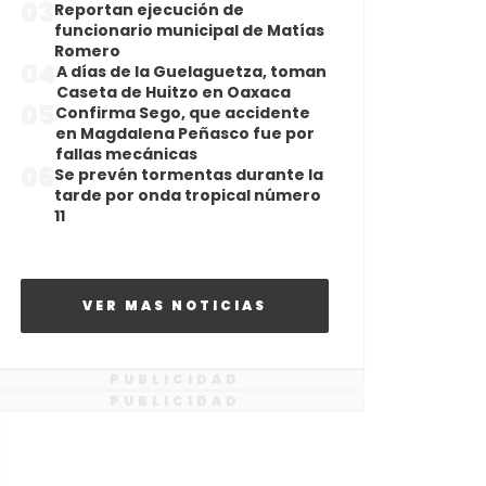
03
Reportan ejecución de
funcionario municipal de Matías
Romero
04
A días de la Guelaguetza, toman
Caseta de Huitzo en Oaxaca
05
Confirma Sego, que accidente
en Magdalena Peñasco fue por
fallas mecánicas
06
Se prevén tormentas durante la
tarde por onda tropical número
11
VER MAS NOTICIAS
PUBLICIDAD
PUBLICIDAD