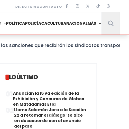
DIRECTORIO
CONTACTO
S
POLÍTICA
POLICÍACA
CULTURA
NACIONAL
MÁS
nciones que recibirán los sindicatos transportistas 
LO ÚLTIMO
01
Anuncian la 15 va edición de la
Exhibición y Concurso de Globos
en Matadamas Etla
02
Llama Salomón Jara a la Sección
22 a retomar el diálogo; se dice
en desacuerdo con el anuncio
del paro