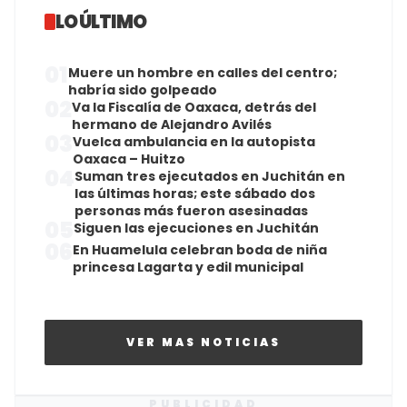
LO ÚLTIMO
01
Muere un hombre en calles del centro;
habría sido golpeado
02
Va la Fiscalía de Oaxaca, detrás del
hermano de Alejandro Avilés
03
Vuelca ambulancia en la autopista
Oaxaca – Huitzo
04
Suman tres ejecutados en Juchitán en
las últimas horas; este sábado dos
personas más fueron asesinadas
05
Siguen las ejecuciones en Juchitán
06
En Huamelula celebran boda de niña
princesa Lagarta y edil municipal
VER MAS NOTICIAS
PUBLICIDAD