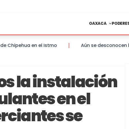
OAXACA
PODERE
ipehua en el Istmo
Aún se desconocen las san
s la instalación
lantes en el
rciantes se