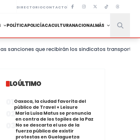
DIRECTORIO
CONTACTO
S
POLÍTICA
POLICÍACA
CULTURA
NACIONAL
MÁS
ciones que recibirán los sindicatos transportistas qu
LO ÚLTIMO
01
Oaxaca, la ciudad favorita del
público de Travel + Leisure
02
María Luisa Matus se pronuncia
en contra de los topiles de la Paz
03
No se descarta el uso de la
fuerza pública de existir
protestas en Guelaguetza