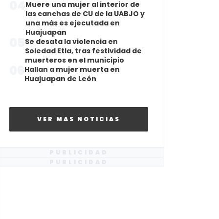
04
Muere una mujer al interior de
las canchas de CU de la UABJO y
una más es ejecutada en
Huajuapan
05
Se desata la violencia en
Soledad Etla, tras festividad de
muerteros en el municipio
06
Hallan a mujer muerta en
Huajuapan de León
VER MAS NOTICIAS
PUBLICIDAD
PUBLICIDAD