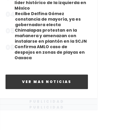
líder histórico de la izquierda en
México
04
Recibe Delfina Gómez
constancia de mayoría, ya es
gobernadora electa
05
Chimalapas protestan en la
mañanera y amenazan con
instalarse en plantón en la SCJN
06
Confirma AMLO caso de
despojos en zonas de playas en
Oaxaca
VER MAS NOTICIAS
PUBLICIDAD
PUBLICIDAD