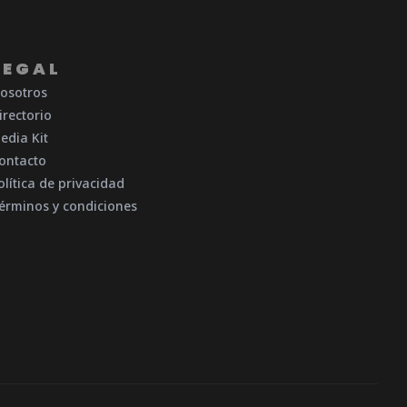
LEGAL
osotros
irectorio
edia Kit
ontacto
olítica de privacidad
érminos y condiciones