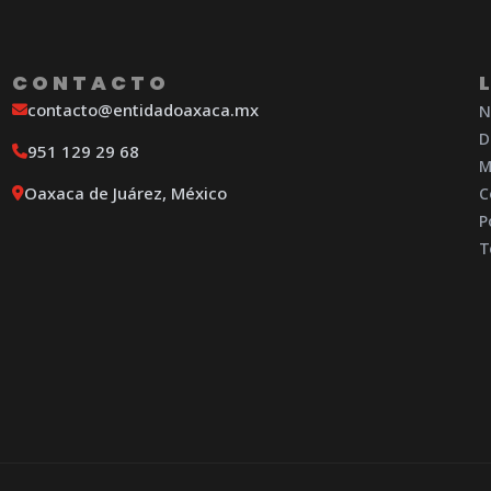
CONTACTO
contacto@entidadoaxaca.mx
N
D
951 129 29 68
M
Oaxaca de Juárez, México
C
P
T