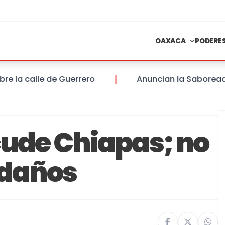
OAXACA
PODERE
 calle de Guerrero
Anuncian la Saboreada del
cude Chiapas; no
 daños