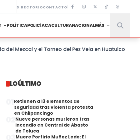
DIRECTORIO
CONTACTO
S
POLÍTICA
POLICÍACA
CULTURA
NACIONAL
MÁS
 Mezcal y el Torneo del Pez Vela en Huatulco
LO ÚLTIMO
01
Retienen a 13 elementos de
seguridad tras violenta protesta
en Chilpancingo
02
Nueve personas murieron tras
incendio en Central de Abasto
de Toluca
03
Muere Porfirio Muñoz Ledo: El