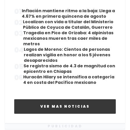
01
Inflación mantiene ritmo a la baja: Llega a
4.67% en primera quincena de agosto
02
Localizan con vida a titular del Ministerio
Público de Coyuca de Catalán, Guerrero
03
Tragedia en Pico de Orizaba: 4 alpinistas
mexicanos mueren tras caer miles de
metros
04
Lagos de Moreno: Cientos de personas
realizan vigilia en honor a los 5 jóvenes
desaparecidos
05
Se registra sismo de 4.3 de magnitud con
epicentro en Chiapas
06
Huracán Hilary se intensifica a categoría
4 en costa del Pacífico mexicano
VER MAS NOTICIAS
PUBLICIDAD