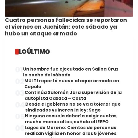
Cuatro personas fallecidas se reportaron
el viernes en Juchitán; este sábado ya
hubo un ataque armado
LO ÚLTIMO
01
Un hombre fue ejecutado en Salina Cruz
la noche del sábado
02
MULTI reportó nuevo ataque armado en
Copala
03
Continúa Salomón Jara supervisión de la
autopista Oaxaca – Costa
04
Desde el gobierno no se va a tolerar que
sindicados vulneren la ley: Sego
05
Ninguna escuela debería exigir cuotas,
mucho menos altas, señala el IEEPO
06
Lagos de Moreno: Cientos de personas
realizan vigilia en honor a los 5 jóvenes