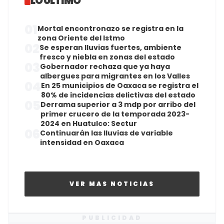
LO ÚLTIMO
01
Mortal encontronazo se registra en la
zona Oriente del Istmo
02
Se esperan lluvias fuertes, ambiente
fresco y niebla en zonas del estado
03
Gobernador rechaza que ya haya
albergues para migrantes en los Valles
04
En 25 municipios de Oaxaca se registra el
80% de incidencias delictivas del estado
05
Derrama superior a 3 mdp por arribo del
primer crucero de la temporada 2023-
2024 en Huatulco: Sectur
06
Continuarán las lluvias de variable
intensidad en Oaxaca
VER MAS NOTICIAS
PUBLICIDAD