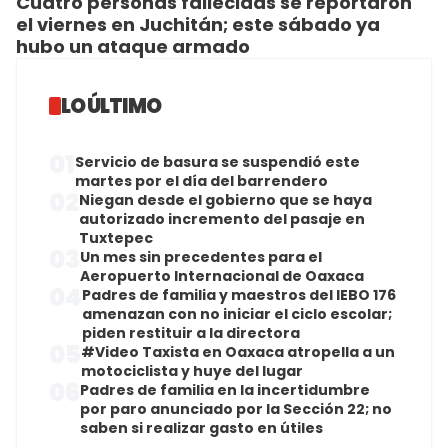
Cuatro personas fallecidas se reportaron
el viernes en Juchitán; este sábado ya
hubo un ataque armado
LO ÚLTIMO
01
Servicio de basura se suspendió este
martes por el día del barrendero
02
Niegan desde el gobierno que se haya
autorizado incremento del pasaje en
Tuxtepec
03
Un mes sin precedentes para el
Aeropuerto Internacional de Oaxaca
04
Padres de familia y maestros del IEBO 176
amenazan con no iniciar el ciclo escolar;
piden restituir a la directora
05
#Video Taxista en Oaxaca atropella a un
motociclista y huye del lugar
06
Padres de familia en la incertidumbre
por paro anunciado por la Sección 22; no
saben si realizar gasto en útiles