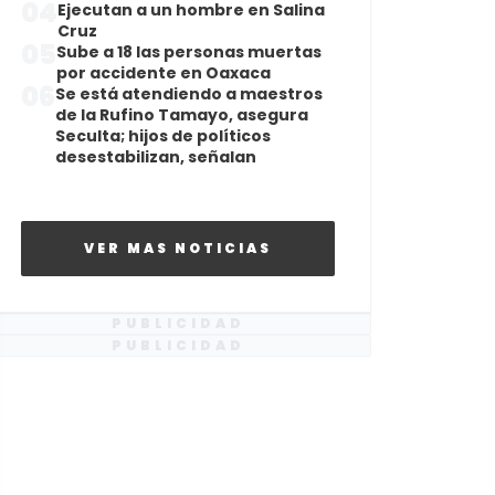
04
Ejecutan a un hombre en Salina
Cruz
05
Sube a 18 las personas muertas
por accidente en Oaxaca
06
Se está atendiendo a maestros
de la Rufino Tamayo, asegura
Seculta; hijos de políticos
desestabilizan, señalan
VER MAS NOTICIAS
PUBLICIDAD
PUBLICIDAD