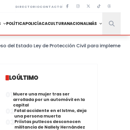
DIRECTORIO
CONTACTO
S
POLÍTICA
POLICÍACA
CULTURA
NACIONAL
MÁS
 Estado Ley de Protección Civil para implementar un S
LO ÚLTIMO
01
Muere una mujer tras ser
arrollada por un automóvil en la
capital
02
Fatal accidente en el Istmo, deja
una persona muerta
03
Priístas putlecos desconocen
militancia de Nallely Hernández