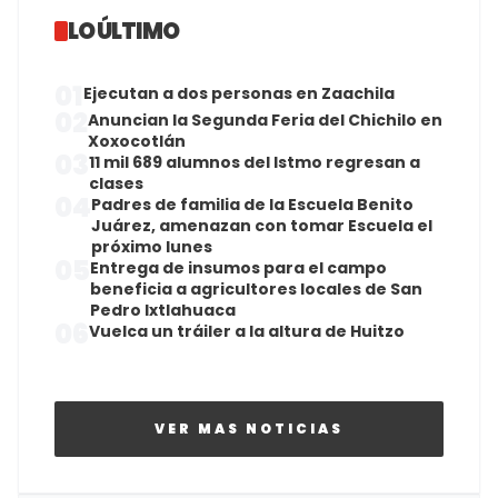
LO ÚLTIMO
01
Ejecutan a dos personas en Zaachila
02
Anuncian la Segunda Feria del Chichilo en
Xoxocotlán
03
11 mil 689 alumnos del Istmo regresan a
clases
04
Padres de familia de la Escuela Benito
Juárez, amenazan con tomar Escuela el
próximo lunes
05
Entrega de insumos para el campo
beneficia a agricultores locales de San
Pedro Ixtlahuaca
06
Vuelca un tráiler a la altura de Huitzo
VER MAS NOTICIAS