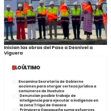
Inician las obras del Paso a Desnivel a
Viguera
LO ÚLTIMO
01
Encamina Secretaría de Gobierno
acciones para otorgar certeza jurídica a
comuneros de Huatulco
02
Denuncian posible trabajo de
inteligencia para ejecutar a indígenas en
la zona Triqui de Oaxaca
03
Primavera Oaxaqueña suma esfuerzos