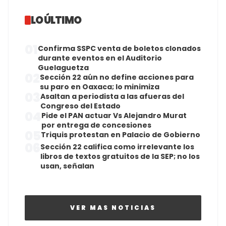
LO ÚLTIMO
01
Confirma SSPC venta de boletos clonados
durante eventos en el Auditorio
Guelaguetza
02
Sección 22 aún no define acciones para
su paro en Oaxaca; lo minimiza
03
Asaltan a periodista a las afueras del
Congreso del Estado
04
Pide el PAN actuar Vs Alejandro Murat
por entrega de concesiones
05
Triquis protestan en Palacio de Gobierno
06
Sección 22 califica como irrelevante los
libros de textos gratuitos de la SEP; no los
usan, señalan
VER MAS NOTICIAS