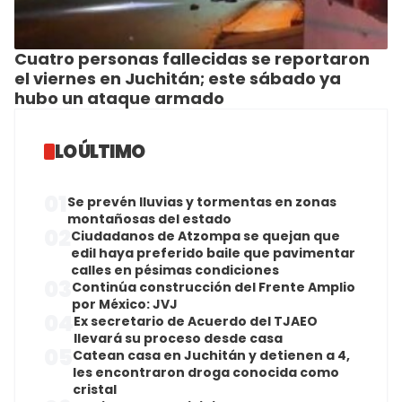
Cuatro personas fallecidas se reportaron
el viernes en Juchitán; este sábado ya
hubo un ataque armado
LO ÚLTIMO
01
Se prevén lluvias y tormentas en zonas
montañosas del estado
02
Ciudadanos de Atzompa se quejan que
edil haya preferido baile que pavimentar
calles en pésimas condiciones
03
Continúa construcción del Frente Amplio
por México: JVJ
04
Ex secretario de Acuerdo del TJAEO
llevará su proceso desde casa
05
Catean casa en Juchitán y detienen a 4,
les encontraron droga conocida como
cristal