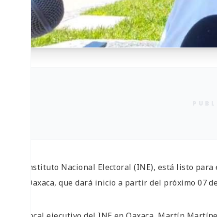
PUBL
El Instituto Nacional Electoral (INE), está listo para
de Oaxaca, que dará inicio a partir del próximo 07 d
El vocal ejecutivo del INE en Oaxaca, Martín Martíne