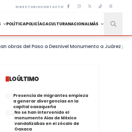
DIRECTORIO
CONTACTO
S
POLÍTICA
POLICÍACA
CULTURA
NACIONAL
MÁS
obras del Paso a Desnivel Monumento a Juárez para me
LO ÚLTIMO
01
Presencia de migrantes empieza
a generar divergencias en la
capital oaxaqueña
02
No se han intervenido el
monumento Alas de México
vandalizabas en el zócalo de
Oaxaca