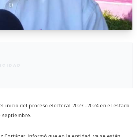
ICIDAD
 el inicio del proceso electoral 2023 -2024 en el estado
e septiembre.
z Cortázar, informó que en la entidad, ya se están