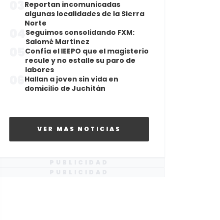
03
Reportan incomunicadas
algunas localidades de la Sierra
Norte
04
Seguimos consolidando FXM:
Salomé Martínez
05
Confía el IEEPO que el magisterio
recule y no estalle su paro de
labores
06
Hallan a joven sin vida en
domicilio de Juchitán
VER MAS NOTICIAS
PUBLICIDAD
PUBLICIDAD