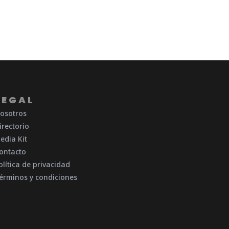
LEGAL
osotros
irectorio
edia Kit
ontacto
olítica de privacidad
érminos y condiciones