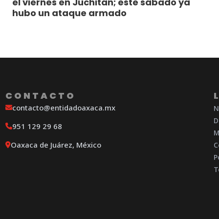
el viernes en Juchitán; este sábado ya
hubo un ataque armado
CONTACTO
contacto@entidadoaxaca.mx
N
D
951 129 29 68
M
Oaxaca de Juárez, México
C
P
T