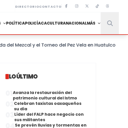
DIRECTORIO
CONTACTO
S
POLÍTICA
POLICÍACA
CULTURA
NACIONAL
MÁS
l Mezcal y el Torneo del Pez Vela en Huatulco
LO ÚLTIMO
01
Avanza la restauración del
patrimonio cultural del Istmo
02
Celebran taxistas oaxaqueños
su día
03
Líder del FALP hace negocio con
sus militantes
04
Se prevén lluvias y tormentas en