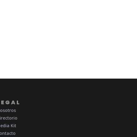
LEGAL
osotros
irectorio
edia Kit
ontacto