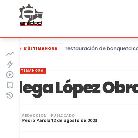
Inician obras de restauración de banqueta sobre l
#ÚLTIMAHORA
trending_up
bolt
#ÚLTIMAHORA
play_circle
Llega López Obr
bookmark
history
REDACCIÓN
PUBLICADO
Pedro Parola
12 de agosto de 2023