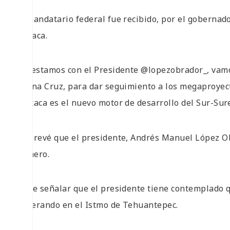
El mandatario federal fue recibido, por el gobernad
Oaxaca.
“Ya estamos con el Presidente @lopezobrador_, vamo
Salina Cruz, para dar seguimiento a los megaproye
¡Oaxaca es el nuevo motor de desarrollo del Sur-Sure
Se prevé que el presidente, Andrés Manuel López Ob
Romero.
Es de señalar que el presidente tiene contemplado q
generando en el Istmo de Tehuantepec.