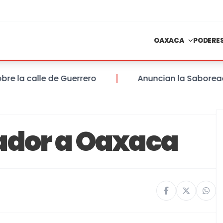
OAXACA
PODERE
a calle de Guerrero
Anuncian la Saboreada de
ador a Oaxaca