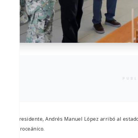
PUBL
El presidente, Andrés Manuel López arribó al estad
Interoceánico.