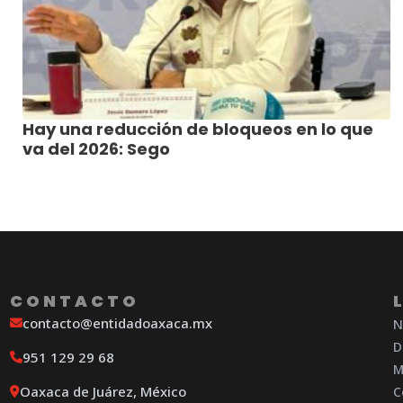
Hay una reducción de bloqueos en lo que
va del 2026: Sego
CONTACTO
contacto@entidadoaxaca.mx
N
D
951 129 29 68
M
Oaxaca de Juárez, México
C