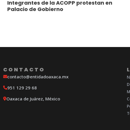
Integrantes de la ACOPP protestan en
Palacio de Gobierno
CONTACTO
contacto@entidadoaxaca.mx
N
D
951 129 29 68
M
Oaxaca de Juárez, México
C
P
T