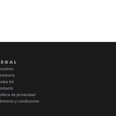
LEGAL
osotros
irectorio
edia Kit
ontacto
olítica de privacidad
érminos y condiciones