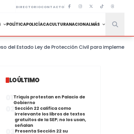
DIRECTORIO
CONTACTO
S
POLÍTICA
POLICÍACA
CULTURA
NACIONAL
MÁS
l Estado Ley de Protección Civil para implementar un 
LO ÚLTIMO
01
Triquis protestan en Palacio de
Gobierno
02
Sección 22 califica como
irrelevante los libros de textos
gratuitos de la SEP; no los usan,
señalan
03
Presenta Sección 22 su