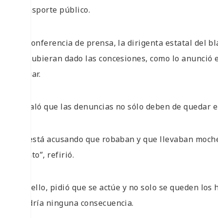
transporte público.
En conferencia de prensa, la dirigenta estatal del bl
se hubieran dado las concesiones, como lo anunció e
actuar.
Señaló que las denuncias no sólo deben de quedar en
“Si está acusando que robaban y que llevaban moches
chinto”, refirió.
Por ello, pidió que se actúe y no solo se queden los
tendría ninguna consecuencia.