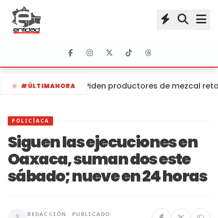
Piden productores de mezcal retom
#ÚLTIMAHORA
POLICÍACA
Siguen las ejecuciones en
Oaxaca, suman dos este
sábado; nueve en 24 horas
REDACCIÓN
PUBLICADO