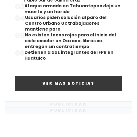
Pablo Sur de Salina Cruz
03
Ataque armado en Tehuantepec deja un
muerto y un herido
04
Usuarios piden solución al paro del
Centro Urbano 01; trabajadores
mantiene paro
05
No existen focos rojos para el inicio del
ciclo escolar en Oaxaca; libros se
entregan sin contratiempo
06
Detienen a dos integrantes del FPR en
Huatulco
VER MAS NOTICIAS
PUBLICIDAD
PUBLICIDAD