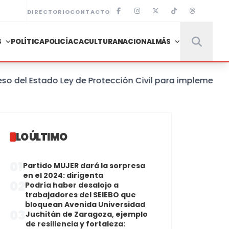
DIRECTORIO
CONTACTO
S
POLÍTICA
POLICÍACA
CULTURA
NACIONAL
MÁS
el Estado Ley de Protección Civil para implementar un
LO ÚLTIMO
01
Partido MUJER dará la sorpresa
en el 2024: dirigenta
02
Podría haber desalojo a
trabajadores del SEIEBO que
bloquean Avenida Universidad
03
Juchitán de Zaragoza, ejemplo
de resiliencia y fortaleza: