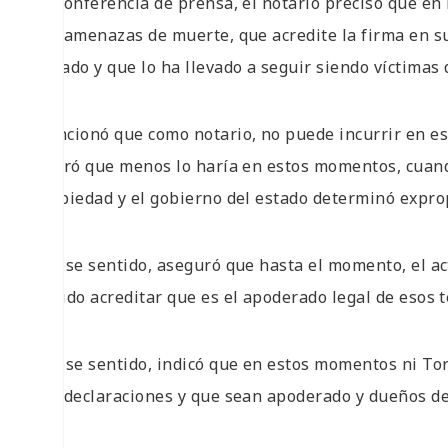
En conferencia de prensa, el notario precisó que en 
con amenazas de muerte, que acredite la firma en su 
negado y que lo ha llevado a seguir siendo víctimas 
Mencionó que como notario, no puede incurrir en est
aclaró que menos lo haría en estos momentos, cuand
propiedad y el gobierno del estado determinó exprop
En ese sentido, aseguró que hasta el momento, el act
podido acreditar que es el apoderado legal de esos t
En ese sentido, indicó que en estos momentos ni Tor
sus declaraciones y que sean apoderado y dueños de