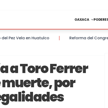
OAXACA
PODERE
 Pez Vela en Huatulco
Reforma del Congreso d
 a Toro Ferrer
 muerte, por
legalidades