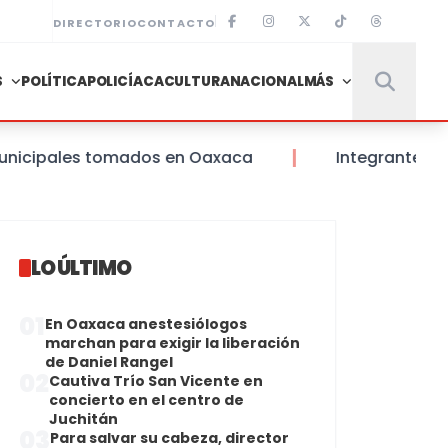
DIRECTORIO
CONTACTO
S
POLÍTICA
POLICÍACA
CULTURA
NACIONAL
MÁS
ipales tomados en Oaxaca
Integrantes de la 
LO ÚLTIMO
01
En Oaxaca anestesiólogos
marchan para exigir la liberación
de Daniel Rangel
02
Cautiva Trío San Vicente en
concierto en el centro de
Juchitán
03
Para salvar su cabeza, director