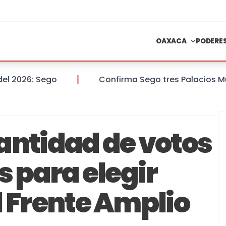
OAXACA
PODERE
026: Sego
Confirma Sego tres Palacios Munic
antidad de votos
s para elegir
l Frente Amplio