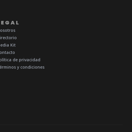
LEGAL
osotros
irectorio
edia Kit
ontacto
olítica de privacidad
érminos y condiciones