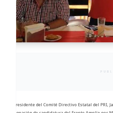
PUBL
El presidente del Comité Directivo Estatal del PRI, 
designación de candidatura del Frente Amplío por M