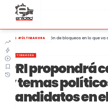
Hay una reducción de bloqueos en lo que va del 2
#ÚLTIMAHORA
trending_up
bolt
#ÚLTIMAHORA
play_circle
PRI propondrá c
bookmark
history
y temas político
candidatos en e