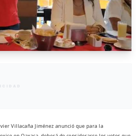
ICIDAD
Javier Villacaña Jiménez anunció que para la
exico en Oaxaca, deberá de considerarse los votos que