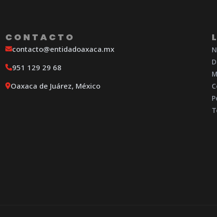
CONTACTO
contacto@entidadoaxaca.mx
N
D
951 129 29 68
M
Oaxaca de Juárez, México
C
P
T