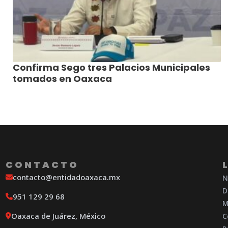
Confirma Sego tres Palacios Municipales
tomados en Oaxaca
CONTACTO
contacto@entidadoaxaca.mx
N
D
951 129 29 68
M
Oaxaca de Juárez, México
C