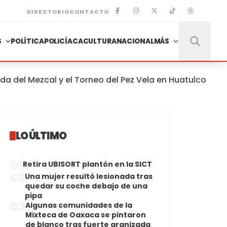
DIRECTORIO
CONTACTO
S
POLÍTICA
POLICÍACA
CULTURA
NACIONAL
MÁS
 Mezcal y el Torneo del Pez Vela en Huatulco
LO ÚLTIMO
01
Retira UBISORT plantón en la SICT
02
Una mujer resultó lesionada tras
quedar su coche debajo de una
pipa
03
Algunas comunidades de la
Mixteca de Oaxaca se pintaron
de blanco tras fuerte granizada