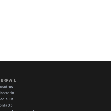
LEGAL
osotros
irectorio
edia Kit
ontacto