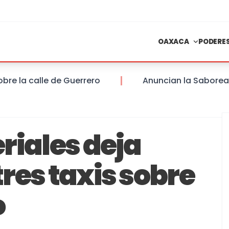
OAXACA
PODERE
a calle de Guerrero
Anuncian la Saboreada del
riales deja
res taxis sobre
o