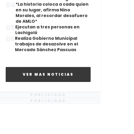
04
*La historia coloca a cada quien
en su lugar, afirma Nino
Morales, al recordar desafuero
de AMLO*
05
Ejecutan a tres personas en
Lachigoló
06
Realiza Gobierno Municipal
trabajos de desazolve en el
Mercado Sánchez Pascuas
VER MAS NOTICIAS
PUBLICIDAD
PUBLICIDAD