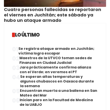
Cuatro personas fallecidas se reportaron
el viernes en Juchitán; este sábado ya
hubo un ataque armado
LO ÚLTIMO
01
Se registra ataque armado en Juchitán;
víctima logra escapar
02
Maestros de la UTVCO toman sedes de
Finanzas en Ciudad Judicial
03
Jara prácticamente confirma alianza
con el Verde; en veremos el PT
04
Se esperan altas temperaturas y
algunos chubascos en Oaxaca durante
la semana
05
Encuentran muerta a una ballena en San
Mateo del Mar
06
Inician paro en la Facultad de Medicina
de la UABJO