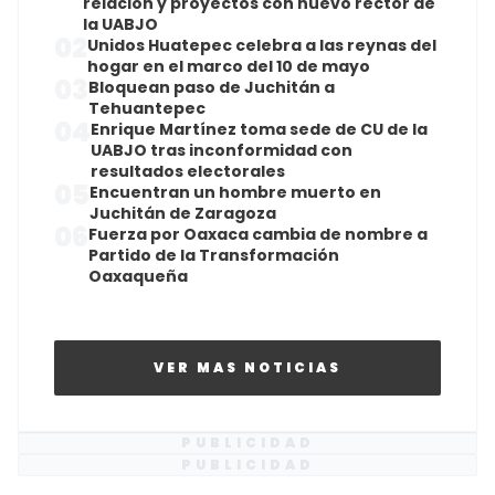
relación y proyectos con nuevo rector de
la UABJO
02
Unidos Huatepec celebra a las reynas del
hogar en el marco del 10 de mayo
03
Bloquean paso de Juchitán a
Tehuantepec
04
Enrique Martínez toma sede de CU de la
UABJO tras inconformidad con
resultados electorales
05
Encuentran un hombre muerto en
Juchitán de Zaragoza
06
Fuerza por Oaxaca cambia de nombre a
Partido de la Transformación
Oaxaqueña
VER MAS NOTICIAS
PUBLICIDAD
PUBLICIDAD