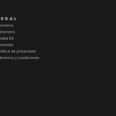
LEGAL
osotros
irectorio
edia Kit
ontacto
olítica de privacidad
érminos y condiciones