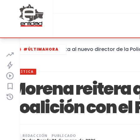
Toma de protesta al nuevo director de la Policía 
#ÚLTIMAHORA
trending_up
bolt
POLÍTICA
play_circle
Morena reitera q
bookmark
history
coalición con el
REDACCIÓN
PUBLICADO