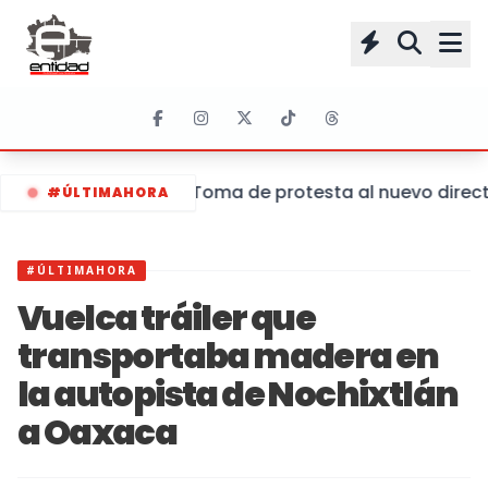
Toma de protesta al nuevo directo
#ÚLTIMAHORA
#ÚLTIMAHORA
Vuelca tráiler que
transportaba madera en
la autopista de Nochixtlán
a Oaxaca