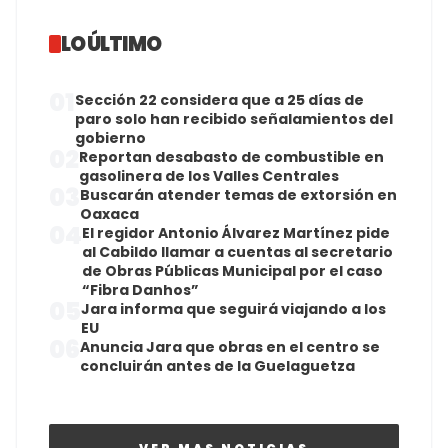
LO ÚLTIMO
01
Sección 22 considera que a 25 días de
paro solo han recibido señalamientos del
gobierno
02
Reportan desabasto de combustible en
gasolinera de los Valles Centrales
03
Buscarán atender temas de extorsión en
Oaxaca
04
El regidor Antonio Álvarez Martínez pide
al Cabildo llamar a cuentas al secretario
de Obras Públicas Municipal por el caso
“Fibra Danhos”
05
Jara informa que seguirá viajando a los
EU
06
Anuncia Jara que obras en el centro se
concluirán antes de la Guelaguetza