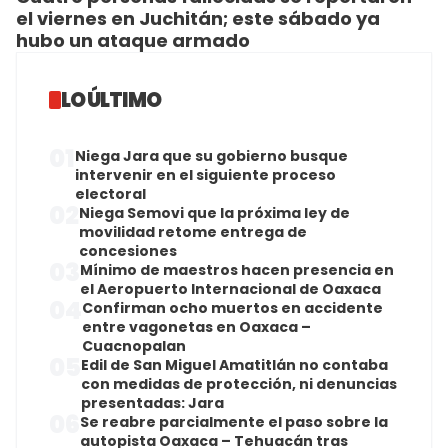
el viernes en Juchitán; este sábado ya
hubo un ataque armado
LO ÚLTIMO
01
Niega Jara que su gobierno busque
intervenir en el siguiente proceso
electoral
02
Niega Semovi que la próxima ley de
movilidad retome entrega de
concesiones
03
Mínimo de maestros hacen presencia en
el Aeropuerto Internacional de Oaxaca
04
Confirman ocho muertos en accidente
entre vagonetas en Oaxaca –
Cuacnopalan
05
Edil de San Miguel Amatitlán no contaba
con medidas de protección, ni denuncias
presentadas: Jara
06
Se reabre parcialmente el paso sobre la
autopista Oaxaca – Tehuacán tras