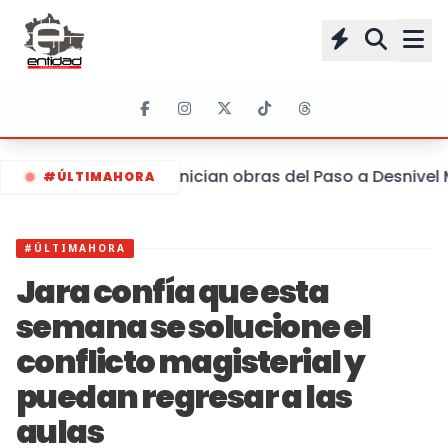
Inician obras del Paso a Desnive
#ÚLTIMAHORA
#ÚLTIMAHORA
Jara confía que esta
semana se solucione el
conflicto magisterial y
puedan regresar a las
aulas