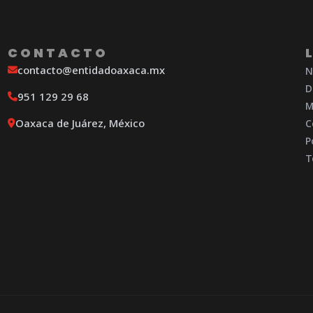
CONTACTO
contacto@entidadoaxaca.mx
N
D
951 129 29 68
M
Oaxaca de Juárez, México
C
P
T