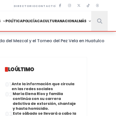
DIRECTORIO
CONTACTO
S
POLÍTICA
POLICÍACA
CULTURA
NACIONAL
MÁS
 Mezcal y el Torneo del Pez Vela en Huatulco
LO ÚLTIMO
01
Ante la información que circula
en las redes sociales
02
María Elena Ríos y familia
continúa con su carrera
delictiva de extorsión, chantaje
y hasta homicidio.
03
Este sábado se llevará a cabo la