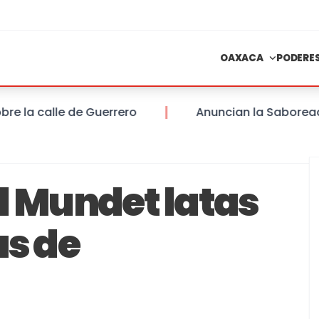
OAXACA
PODERE
a calle de Guerrero
Anuncian la Saboreada del
l Mundet latas
s de