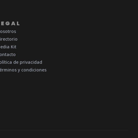
LEGAL
osotros
irectorio
edia Kit
ontacto
olítica de privacidad
érminos y condiciones