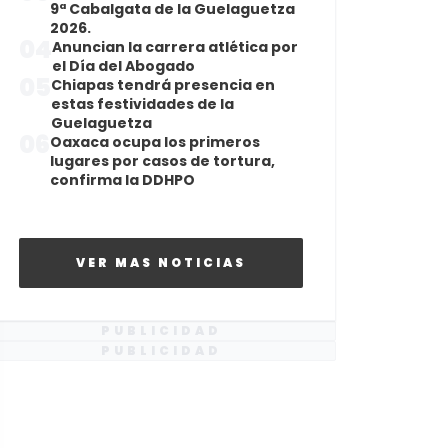
9ª Cabalgata de la Guelaguetza
2026.
04
Anuncian la carrera atlética por
el Día del Abogado
05
Chiapas tendrá presencia en
estas festividades de la
Guelaguetza
06
Oaxaca ocupa los primeros
lugares por casos de tortura,
confirma la DDHPO
VER MAS NOTICIAS
PUBLICIDAD
PUBLICIDAD