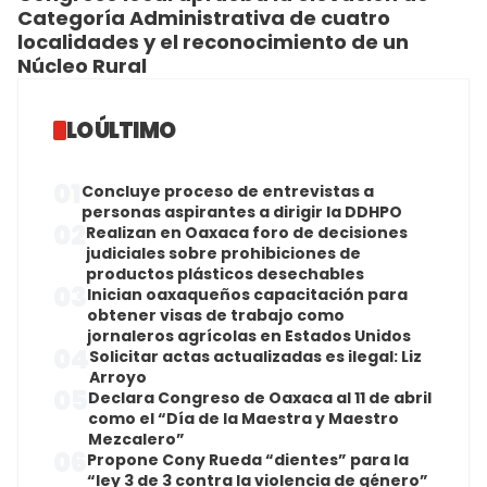
Categoría Administrativa de cuatro
localidades y el reconocimiento de un
Núcleo Rural
LO ÚLTIMO
01
Concluye proceso de entrevistas a
personas aspirantes a dirigir la DDHPO
02
Realizan en Oaxaca foro de decisiones
judiciales sobre prohibiciones de
productos plásticos desechables
03
Inician oaxaqueños capacitación para
obtener visas de trabajo como
jornaleros agrícolas en Estados Unidos
04
Solicitar actas actualizadas es ilegal: Liz
Arroyo
05
Declara Congreso de Oaxaca al 11 de abril
como el “Día de la Maestra y Maestro
Mezcalero”
06
Propone Cony Rueda “dientes” para la
“ley 3 de 3 contra la violencia de género”