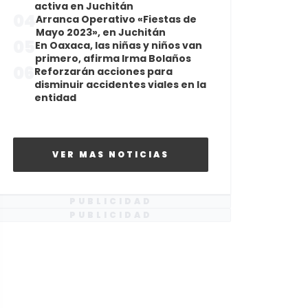
activa en Juchitán
04
Arranca Operativo «Fiestas de
Mayo 2023», en Juchitán
05
En Oaxaca, las niñas y niños van
primero, afirma Irma Bolaños
06
Reforzarán acciones para
disminuir accidentes viales en la
entidad
VER MAS NOTICIAS
PUBLICIDAD
PUBLICIDAD