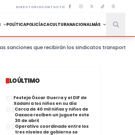
DIRECTORIO
CONTACTO
S
POLÍTICA
POLICÍACA
CULTURA
NACIONAL
MÁS
ones que recibirán los sindicatos transportistas que
LO ÚLTIMO
01
Festeja Óscar Guerra y el DIF de
Xadani a los niños en su día
02
Cerca de 40 mil niñas y niños de
Oaxaca reciben un juguete este
30 de abril
03
Operativo coordinado entre los
tres niveles de gobierno se