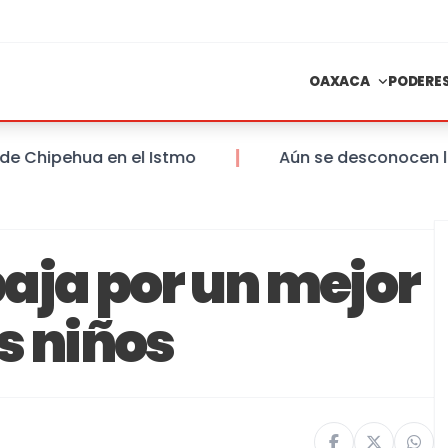
OAXACA
PODERE
ehua en el Istmo
Aún se desconocen las sanci
aja por un mejor
os niños